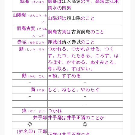
鯨峯
鯨峯は
江木高遠
の号、高遠は江木
（げいほう）
鰐水の四男
山陽頼
（さんよう・ら
山陽頼は
頼山陽
のこと
い）
侗庵古賀
（とうあ
侗庵古賀は
古賀侗庵
のこと
ん・こが）
赤城
赤城は
清水赤城
のこと
（せきじょう）
勦
つかれる、つかれさせる。つく
（しょう・そう）
す。たつ、たちきる、ころす、ほ
ろぼす。かすめる、ぬすみとる、
奪い取る。すばやい。
勸
＝勧。すすめる
（かん・こん）
－
－
啇
もと、ねもと。やわらぐ
（てき）
－
－
－
－
瘁
つかれ
（すい・ずい）
井手鄰
井手鄰は井手正隣のことか
◎
◎
（姓名印）正鄰
正鄰は井手正鄰の名