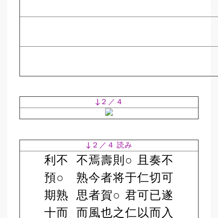
↓２／４
↓２／４ 読み
利
不
不
焉
壽
則
○
且
奏
不
預
○
熟
今
者
将
于
仁
切
可
期
熟
思
者
賀
○
君
可
已
遂
十
而
而
風
也
之
仁
以
而
入