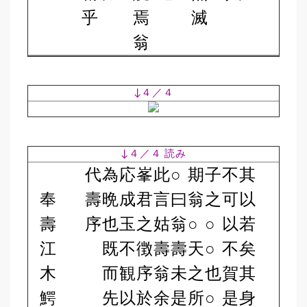
乎
焉
滅
翁
↓４／４
↓４／４ 読み
代
為
応
峯
此
○
期
子
不
其
奉
壽
晩
成
君
言
曰
翁
之
可
以
壽
序
也
玉
之
姑
翁
○
○
以
若
江
既
不
徴
壽
壽
天
○
不
矣
木
而
観
序
翁
未
之
也
賀
其
鰐
先
以
於
余
是
所
○
是
身