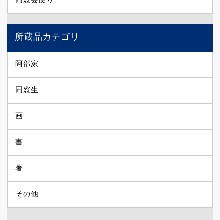
同窓会便り
所蔵品カテゴリ
阿部家
同窓生
画
書
著
その他