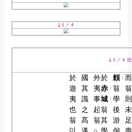
↓１／４
↓１／４ 
於
國
外
於
頼
：
遊
其
夷
赤
翁
：
夷
識
事
城
學
：
也
之
起
翁
後
翁
髙
翁
其
游
以
邁
○
學
侗