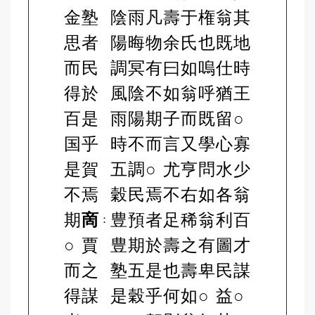
金
塾
陰
雨
凡
壽
于
権
翁
其
思
者
陽
晦
物
余
氏
也
既
地
而
民
調
冥
有
曰
如
嗚
仕
時
得
於
風
陰
不
如
翁
呼
猶
王
百
是
雨
陽
期
子
而
既
留
○
国
乎
時
不
而
言
又
學
心
寡
是
賀
五
調
○
尤
亨
問
水
少
不
焉
穀
民
焉
不
右
如
各
翁
期
啇
豊
預
者
足
稀
翁
利
百
：
○
賈
豊
期
於
壽
之
有
圖
才
而
之
塾
五
是
也
壽
卑
民
謀
得
謀
是
穀
乎
何
如
○
益
○