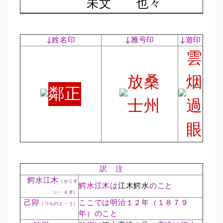
未
文
也
々
↓姓名印
↓雅号印
↓遊印
雲
放
桑
烟
鄰
正
士
州
過
眼
訳 注
鰐水江木
（がくす
鰐水江木は
江木鰐水
のこと
い・えぎ）
己卯
ここでは明治１２年（１８７９
（つちのと・う）
年）のこと