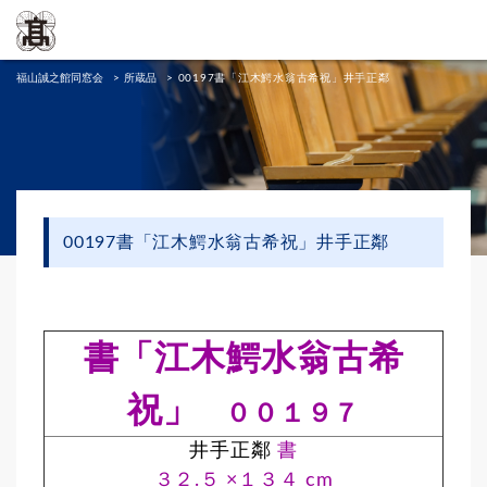
福山誠之館同窓会
>
所蔵品
>
00197書「江木鰐水翁古希祝」井手正鄰
00197書「江木鰐水翁古希祝」井手正鄰
書「江木鰐水翁古希
祝」
００１９７
井手正鄰
書
３２.５ ×１３４ cm