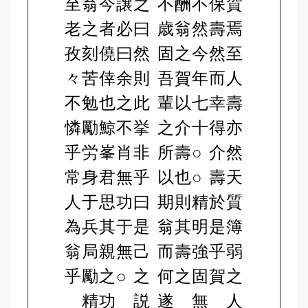
至
翁
今
譲
之
不
酬
不
保
賀
老
之
者
必
曰
歳
翁
然
壽
焉
孜
刻
僥
曰
然
固
之
今
然
至
々
苦
倖
余
則
吾
賀
年
而
人
不
勉
也
之
此
輩
以
七
幸
壽
憐
勵
鯨
不
挙
之
介
十
得
亦
乎
労
峯
肖
非
所
壽
○
介
然
常
身
君
無
乎
以
也
○
壽
天
人
于
思
功
曰
期
則
精
於
質
為
兵
其
于
是
翁
其
明
是
簿
翁
局
親
無
己
而
壽
強
乎
弱
乎
勵
之
○
之
何
之
固
賀
之
精
功
説
遂
無
人