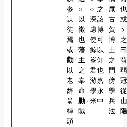
参
○
○
之
庵
謀
以
深
該
古
徒
徴
慮
博
賀
○
焉
也
使
可
博
或
藩
鯨
以
士
勸
主
峯
知
之
：
以
之
君
也
門
老
奉
游
嘉
傍
辞
命
學
永
學
翁
勦
米
中
兵
：
棹
賊
法
頭