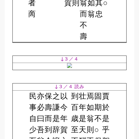
者
賀
則
翁
如
其
○
啇
而
翁
忠
不
壽
↓３／４
↓３／４ 読み
民
亦
保
之
以
到
壮
焉
固
賈
事
必
壽
謙
今
百
年
如
期
於
自
曰
而
是
年
歳
是
翁
不
是
少
吾
到
辞
賀
至
天
則
○
乎