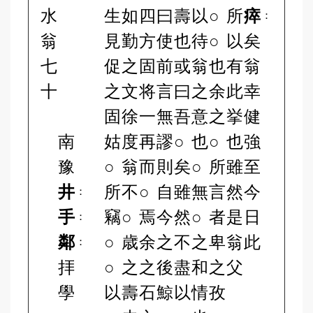
水
生
如
四
曰
壽
以
○
所
瘁
：
翁
見
勤
方
使
也
待
○
以
矣
七
促
之
固
前
或
翁
也
有
翁
十
之
文
将
言
曰
之
余
此
幸
固
徐
一
無
吾
意
之
挙
健
南
姑
度
再
謬
○
也
○
也
強
豫
○
翁
而
則
矣
○
所
雖
至
井
所
不
○
自
雖
無
言
然
今
：
手
竊
○
焉
今
然
○
者
是
日
：
鄰
○
歳
余
之
不
之
卑
翁
此
：
拝
○
之
之
後
盡
和
之
父
學
以
壽
石
鯨
以
情
孜