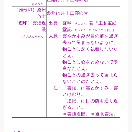
（まさちか）
（雅号印）桑州
桑州は井手正鄰の号
放士
（遊印）雲烟過
出典：
蘇軾
著『王君宝絵
（そしょく）
眼
堂記
』
（おうくん・ほうかいどうき）
大意：
雲やかすみが目の前を過ぎ
（うんえんかがん）
去って留まらないように、
物ごとに深く執着しないた
とえ。
物ごとに心をとめないで淡
白なたとえ。
物ごとの過ぎ去って留まら
ないことのたとえ。
注：
「雲烟」は雲とかすみ、雲
とけむり。
「過眼」は目の前を通り過
ぎること。
＝雲煙過眼。＝過眼雲烟。