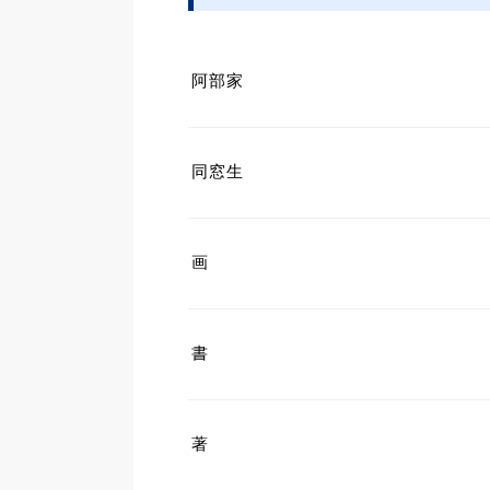
阿部家
同窓生
画
書
著