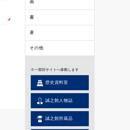
画
書
著
その他
※一部旧サイトへ移動します
歴史資料室
誠之館人物誌
誠之館所蔵品