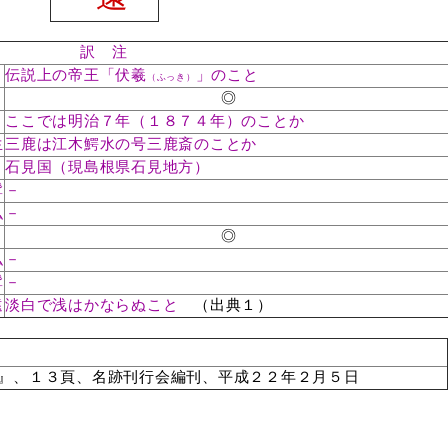
訳 注
伝説上の帝王「伏羲
」のこと
）
（ふっき）
◎
ここでは明治７年（１８７４年）のことか
）
生
三鹿は江木鰐水の号三鹿斎のことか
石見国（現島根県石見地方）
）
髯
－
弘
－
◎
弘
－
髯
－
遠
淡白で浅はかならぬこと
（出典１）
』、１３頁、名跡刊行会編刊、平成２２年２月５日