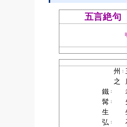
五言絶句
州
：
之
鐵
：
髯
：
生
弘
：