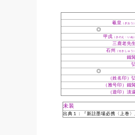
羲皇
（ぎおう
◎
甲戌
（きのえ・いぬ
三鹿老先
石州
（せきしゅう
鐵
◎
（姓名印）
（雅号印）鐵
（遊印）淡
未装
出典１：『新註墨場必携〈上巻〉