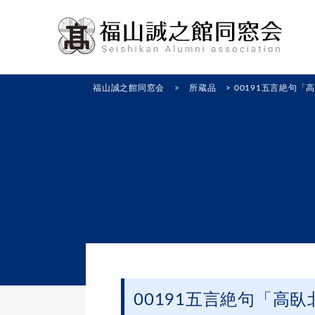
福山誠之館同窓会
>
所蔵品
>
00191五言絶句「
00191五言絶句「高