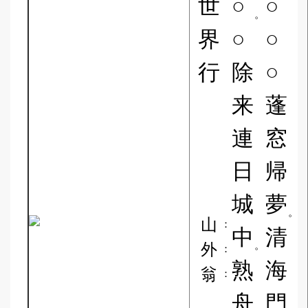
世
○
○
。
界
○
○
行
除
○
来
蓬
連
窓
日
帰
城
夢
。
山
：
中
清
外
。
：
熟
海
翁
：
舟
門