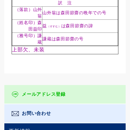
訳 注
（落款）山外
山外翁は森田節齋の晩年での号
翁
（姓名印）森
益
は森田節齋の諱
（すすむ）
田益印
（雅号印）謙
謙蔵は森田節齋の号
蔵
上部欠、未装
メールアドレス登録
お問い合わせ