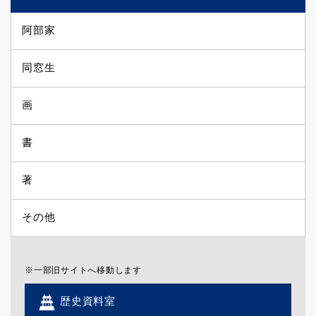
阿部家
同窓生
画
書
著
その他
※一部旧サイトへ移動します
歴史資料室