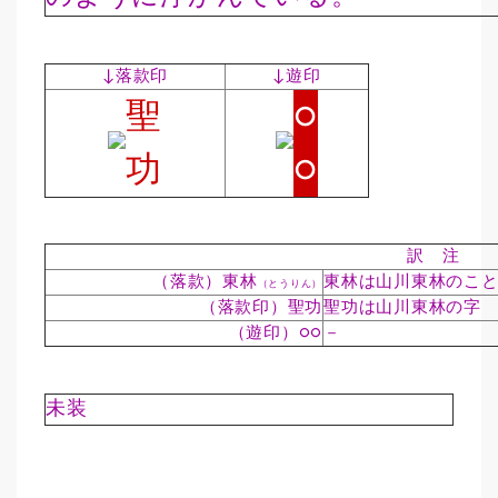
↓落款印
↓遊印
聖
○
功
○
訳 注
（落款）東林
東林は山川東林のこ
（とうりん）
（落款印）聖功
聖功は山川東林の字
（遊印）○○
－
未装