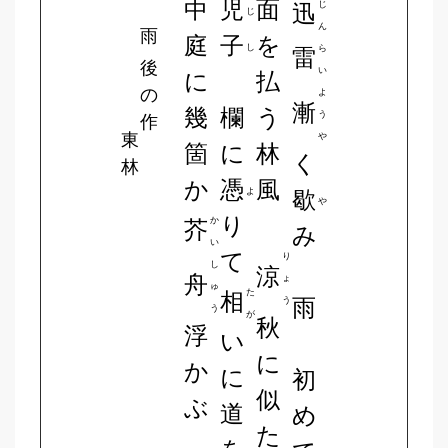
中
児
面
じ
迅
じ
ん
雨
庭
子
を
し
ら
雷
後
い
に
払
の
よ
漸
幾
欄
う
う
作
東
や
箇
に
林
く
林
か
憑
風
よ
歇
や
り
か
芥
み
い
て
り
し
涼
舟
ょ
ゅ
た
相
雨
う
う
が
秋
浮
い
に
か
に
初
似
ぶ
道
め
た