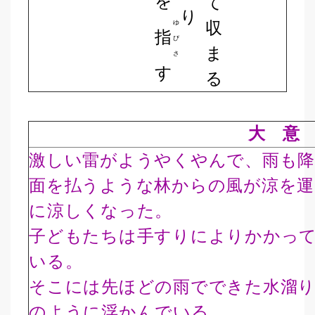
を
て
り
収
ゆ
指
び
ま
さ
す
る
大 意
激しい雷がようやくやんで、雨も
面を払うような林からの風が涼を
に涼しくなった。
子どもたちは手すりによりかかっ
いる。
そこには先ほどの雨でできた水溜
のように浮かんでいる。