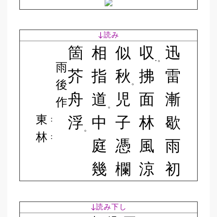
↓読み
箇
相
似
収
迅
.。
雨
芥
指
秋
拂
雷
後
。
舟
道
児
面
漸
作
。
東
浮
中
子
林
歇
：
。
林
：
庭
憑
風
雨
幾
欄
涼
初
↓読み下し