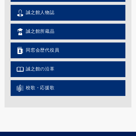
誠之館人物誌
誠之館所蔵品
同窓会歴代役員
誠之館の沿革
校歌・応援歌