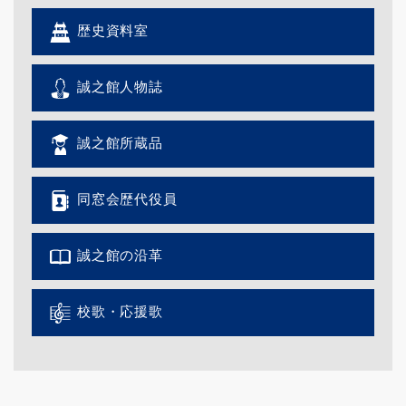
歴史資料室
誠之館人物誌
誠之館所蔵品
同窓会歴代役員
誠之館の沿革
校歌・応援歌