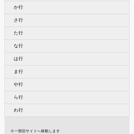
か行
さ行
た行
な行
は行
ま行
や行
ら行
わ行
※一部旧サイトへ移動します