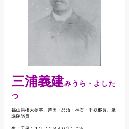
三浦義建
みうら・よした
つ
福山県権大参事、芦田・品治・神石・甲奴郡長、衆
議院議員
生：天保１１年（１８４０年）ごろ