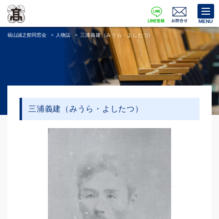
MENU
福山誠之館同窓会
>
人物誌
>
三浦義建（みうら・よしたつ）
三浦義建（みうら・よしたつ）