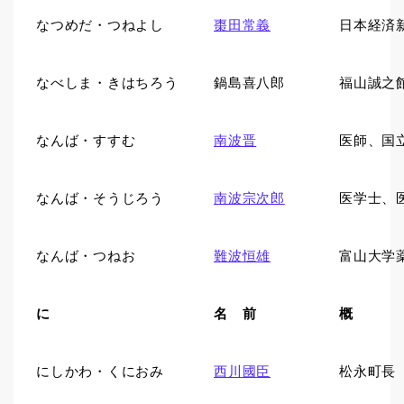
なつめだ・つねよし
棗田常義
日本経済
なべしま・きはちろう
鍋島喜八郎
福山誠之
なんば・すすむ
南波晋
医師、国
なんば・そうじろう
南波宗次郎
医学士、
なんば・つねお
難波恒雄
富山大学
に
名 前
概 
にしかわ・くにおみ
西川國臣
松永町長