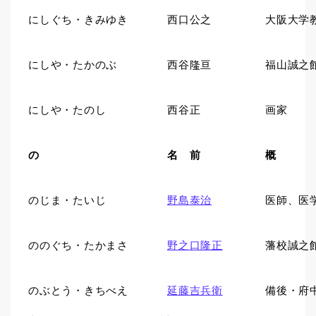
にしぐち・きみゆき
西口公之
大阪大学
にしや・たかのぶ
西谷隆亘
福山誠之
にしや・たのし
西谷正
画家
の
名 前
概 
のじま・たいじ
野島泰治
医師、医
ののぐち・たかまさ
野之口隆正
藩校誠之
のぶとう・きちべえ
延藤吉兵衛
備後・府