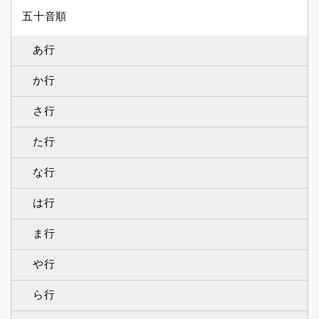
五十音順
あ行
か行
さ行
た行
な行
は行
ま行
や行
ら行