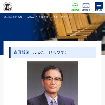
MENU
福山誠之館同窓会
>
人物誌
>
古田博保（ふるた・ひろやす）
古田博保（ふるた・ひろやす）