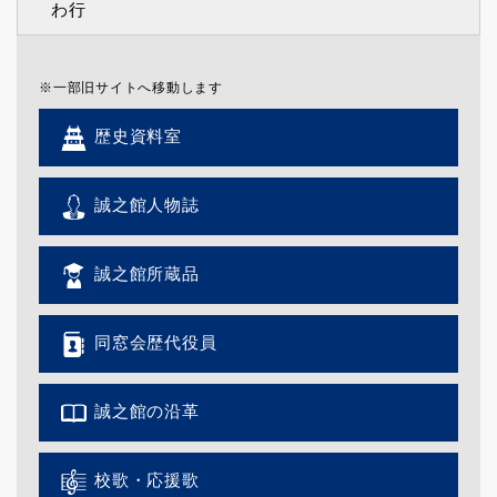
わ行
※一部旧サイトへ移動します
歴史資料室
誠之館人物誌
誠之館所蔵品
同窓会歴代役員
誠之館の沿革
校歌・応援歌