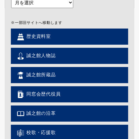
※一部旧サイトへ移動します
歴史資料室
誠之館人物誌
誠之館所蔵品
同窓会歴代役員
誠之館の沿革
校歌・応援歌