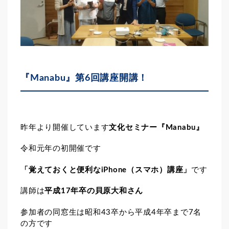
『Manabu』第6回講座開講！
昨年より開催しています
文化セミナー『Manabu』
令和元年の初開催です
「覚えておくと便利なiPhone（スマホ）講座」
です
講師は
平成17年卒の貝原大和さん
参加者の同窓生は昭和43卒から平成4年卒まで7名
の方です