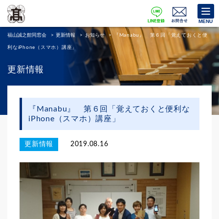
MENU
福山誠之館同窓会
>
更新情報
>
お知らせ
>
『Manabu』 第６回「覚えておくと便
利なiPhone（スマホ）講座」
更新情報
『Manabu』 第６回「覚えておくと便利な
iPhone（スマホ）講座」
更新情報
2019.08.16