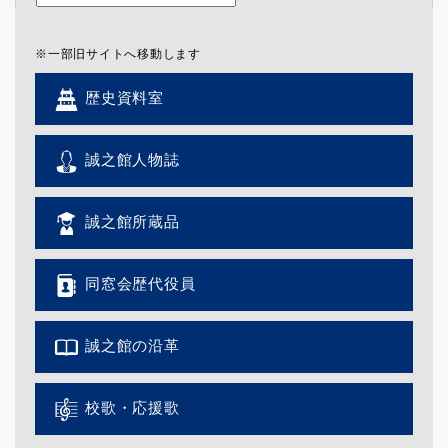
※一部旧サイトへ移動します
歴史資料室
誠之館人物誌
誠之館所蔵品
同窓会歴代役員
誠之館の沿革
校歌・応援歌