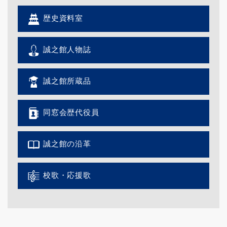
歴史資料室
誠之館人物誌
誠之館所蔵品
同窓会歴代役員
誠之館の沿革
校歌・応援歌