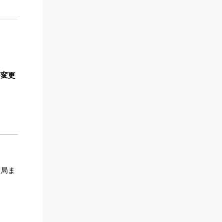
が変更
務局ま