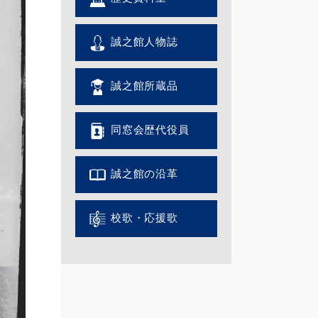
誠之館人物誌
誠之館所蔵品
同窓会歴代役員
誠之館の沿革
校歌・応援歌