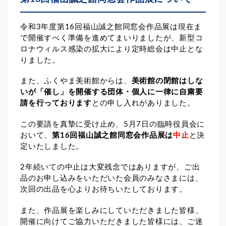
令和3年度第16回福山誠之館同窓会作品展は現在ま
で開催すべく準備を進めてまいりましたが、新型コ
ロナウィルス感染の拡大により定時総会は中止とな
りました。
また、ふくやま美術館からは、
美術館の閉館はしな
いが「催し」を開催する団体・個人に一律に自粛要
請を行っております
との申し入れがありました。
この要請を真摯に受け止め、5月7日の臨時役員会に
おいて、
第16回福山誠之館同窓会作品展は
中止
と決
定いたしました。
2年続いての中止は大変残念ではありますが、ご出
品のお申し込みをいただいた会員のみなさまには、
次回の出品を心よりお待ちいたしております。
また、作品展を楽しみにしていただきました皆様、
開催に向けてご協力いただきました皆様には、ご迷