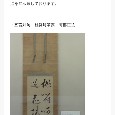
点を展示致しております。
・五言対句 桃符呵筆寫 阿部正弘