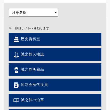
※一部旧サイトへ移動します
歴史資料室
誠之館人物誌
誠之館所蔵品
同窓会歴代役員
誠之館の沿革