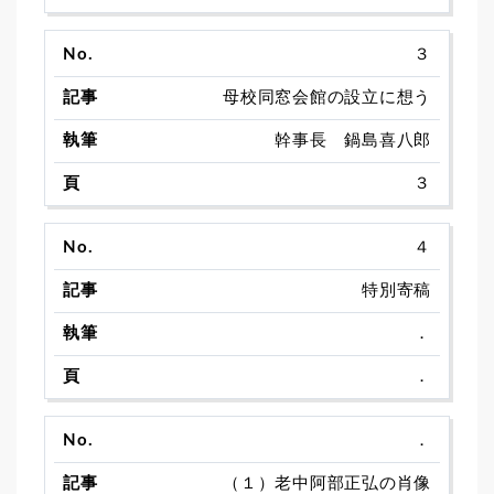
３
母校同窓会館の設立に想う
幹事長 鍋島喜八郎
３
４
特別寄稿
．
．
．
（１）老中阿部正弘の肖像