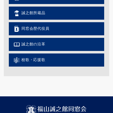
誠之館所蔵品
同窓会歴代役員
誠之館の沿革
校歌・応援歌