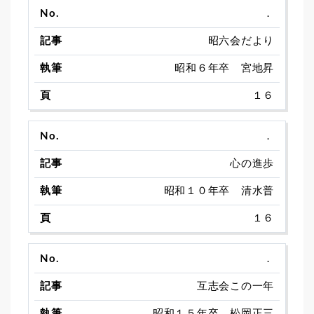
．
昭六会だより
昭和６年卒 宮地昇
１６
．
心の進歩
昭和１０年卒 清水普
１６
．
互志会この一年
昭和１５年卒 松岡正三