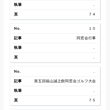
．
７４
１０
同窓会行事
．
．
．
第五回福山誠之館同窓会ゴルフ大会
．
７５