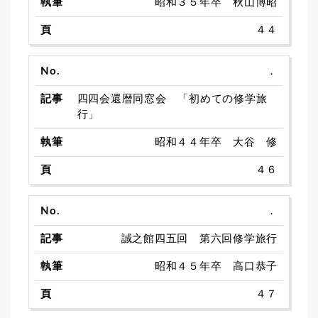
昭和３５年卒 秋山博昭
４４
．
四四会還暦同窓会 「初めての修学旅
行」
昭和４４年卒 大谷 修
４６
．
誠之館四五回 第六回修学旅行
昭和４５年卒 高口恭子
４７