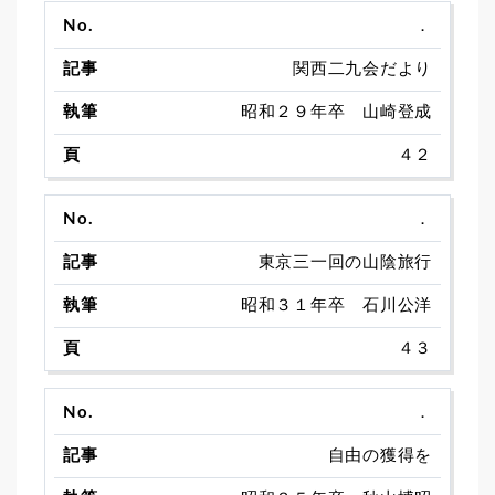
．
関西二九会だより
昭和２９年卒 山崎登成
４２
．
東京三一回の山陰旅行
昭和３１年卒 石川公洋
４３
．
自由の獲得を