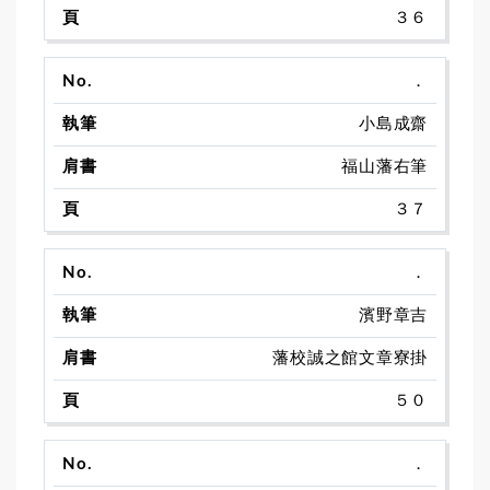
３６
．
小島成齋
福山藩右筆
３７
．
濱野章吉
藩校誠之館文章寮掛
５０
．