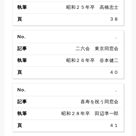
昭和２５年卒 高橋忠士
３８
．
二六会 東京同窓会
昭和２６年卒 谷本健二
４０
．
喜寿を祝う同窓会
昭和２８年卒 田辺準一郎
４１