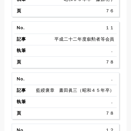
７６
１１
平成二十二年度叙勲者等会員
．
７８
．
藍綬褒章 晝田眞三（昭和４５年卒）
．
７８
１２