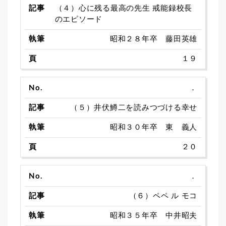
（４）心に残る最高の先生 戒能録校長
のエピソード
昭和２８年卒 藤田英雄
１９
．
（５）井伏鱒二を読みつづける幸せ
昭和３０年卒 東 義人
２０
．
（６）ペペ ル モコ
昭和３５年卒 中井昭夫