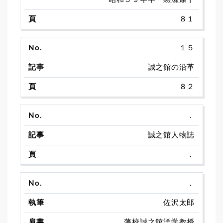
８１
１５
誠之館の沿革
８２
．
誠之館人物誌
．
．
佐沢太郎
藩校誠之館洋学教授