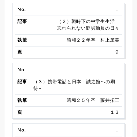
．
（２）戦時下の中学生生活
忘れられない勤労動員の日々
昭和２２年卒 村上篤美
９
．
（３）携帯電話と日本－誠之館への期
待－
昭和２５年卒 藤井拓三
１３
．