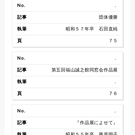
．
団体優勝
昭和５７年卒 石田直純
７５
．
第五回福山誠之館同窓会作品展
．
７６
．
『作品展によせて』
昭和５５年卒 藤原明子