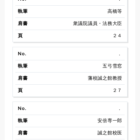
高橋等
衆議院議員・法務大臣
２４
．
五弓雪窓
藩校誠之館教授
２７
．
安倍専一郎
誠之館校医