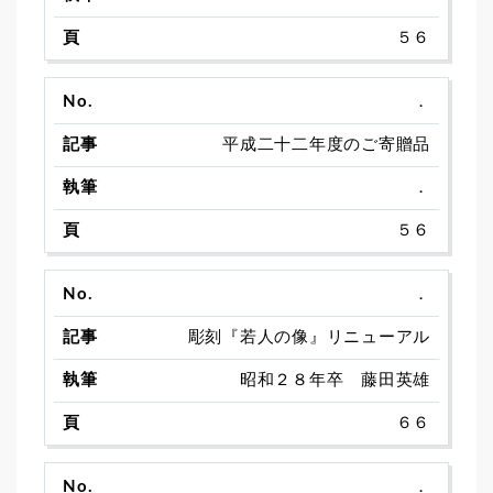
５６
．
平成二十二年度のご寄贈品
．
５６
．
彫刻『若人の像』リニューアル
昭和２８年卒 藤田英雄
６６
．