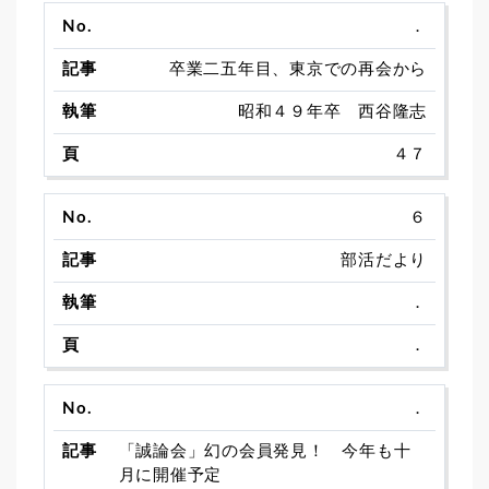
．
卒業二五年目、東京での再会から
昭和４９年卒 西谷隆志
４７
６
部活だより
．
．
．
「誠論会」幻の会員発見！ 今年も十
月に開催予定