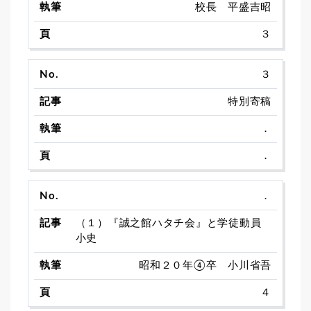
校長 平盛吉昭
３
３
特別寄稿
．
．
．
（１）『誠之館ハタチ会』と学徒動員
小史
昭和２０年④卒 小川省吾
４