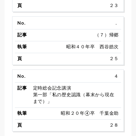
２３
．
（７）帰郷
昭和４０年卒 西谷皓次
２５
４
定時総会記念講演
第一部「私の歴史認識（幕末から現在
まで）」
昭和２０年④卒 千葉金助
２８